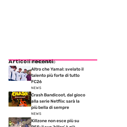
Articoli recenti
PRIMO PIANO
Altro che Yamal: svelato il
talento più forte di tutto
FC26
NEWS
Crash Bandicoot, dal gioco
alla serie Netflix: sarà la
più bella di sempre
NEWS
Killzone non esce più su