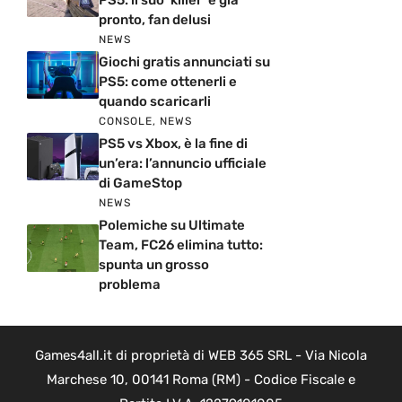
PS5: il suo ‘killer’ è già
pronto, fan delusi
NEWS
Giochi gratis annunciati su
PS5: come ottenerli e
quando scaricarli
CONSOLE
,
NEWS
PS5 vs Xbox, è la fine di
un’era: l’annuncio ufficiale
di GameStop
NEWS
Polemiche su Ultimate
Team, FC26 elimina tutto:
spunta un grosso
problema
Games4all.it di proprietà di WEB 365 SRL - Via Nicola
Marchese 10, 00141 Roma (RM) - Codice Fiscale e