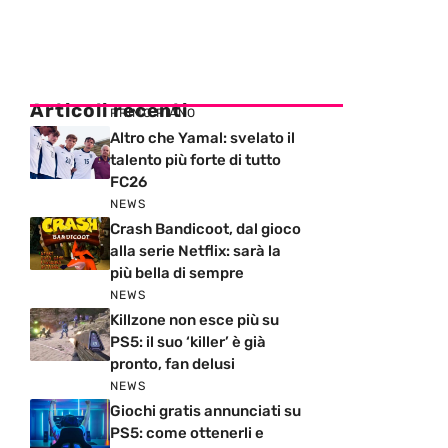
Articoli recenti
PRIMO PIANO
Altro che Yamal: svelato il
talento più forte di tutto
FC26
NEWS
Crash Bandicoot, dal gioco
alla serie Netflix: sarà la
più bella di sempre
NEWS
Killzone non esce più su
PS5: il suo ‘killer’ è già
pronto, fan delusi
NEWS
Giochi gratis annunciati su
PS5: come ottenerli e