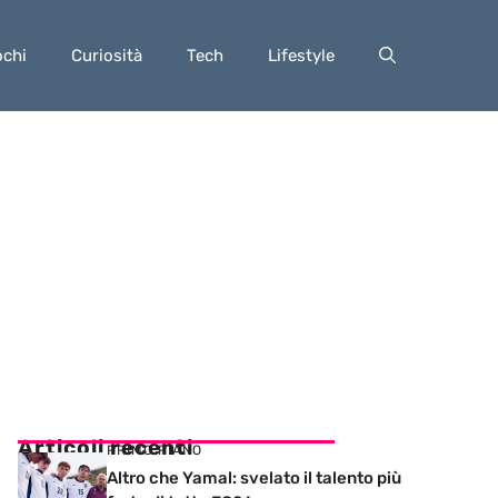
ochi
Curiosità
Tech
Lifestyle
Articoli recenti
PRIMO PIANO
Altro che Yamal: svelato il talento più