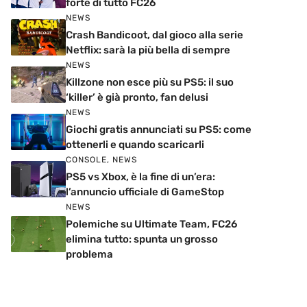
forte di tutto FC26
NEWS
Crash Bandicoot, dal gioco alla serie
Netflix: sarà la più bella di sempre
NEWS
Killzone non esce più su PS5: il suo
‘killer’ è già pronto, fan delusi
NEWS
Giochi gratis annunciati su PS5: come
ottenerli e quando scaricarli
CONSOLE
,
NEWS
PS5 vs Xbox, è la fine di un’era:
l’annuncio ufficiale di GameStop
NEWS
Polemiche su Ultimate Team, FC26
elimina tutto: spunta un grosso
problema