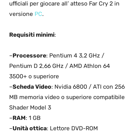
ufficiali per giocare all’ atteso Far Cry 2 in
versione
PC
.
Requisiti minimi
:
–
Processore
: Pentium 4 3,2 GHz /
Pentium D 2,66 GHz / AMD Athlon 64
3500+ o superiore
–
Scheda Video
: Nvidia 6800 / ATI con 256
MB memoria video o superiore compatibile
Shader Model 3
–
RAM
: 1 GB
–
Unità ottica
: Lettore DVD-ROM