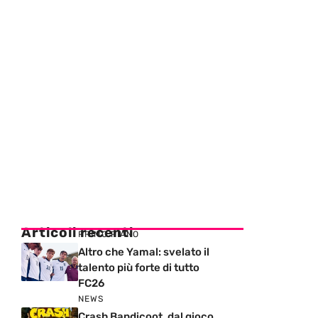
Articoli recenti
PRIMO PIANO
Altro che Yamal: svelato il
talento più forte di tutto
FC26
NEWS
Crash Bandicoot, dal gioco