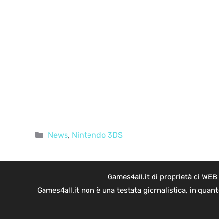
Categorie
News
,
Nintendo 3DS
Games4all.it di proprietà di WEB
Games4all.it non è una testata giornalistica, in quan