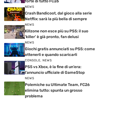
forte di tutto FC26
NEWS
Crash Bandicoot, dal gioco alla serie
Netflix: sarà la più bella di sempre
NEWS
Killzone non esce più su PS5: il suo
‘killer’ è già pronto, fan delusi
NEWS
Giochi gratis annunciati su PS5: come
ottenerli e quando scaricarli
CONSOLE
,
NEWS
PS5 vs Xbox, è la fine di un’era:
l’annuncio ufficiale di GameStop
NEWS
Polemiche su Ultimate Team, FC26
elimina tutto: spunta un grosso
problema