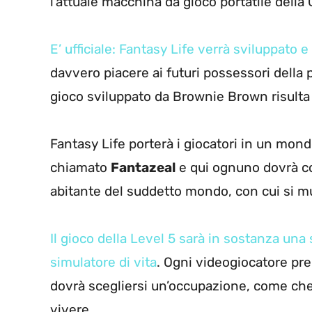
l’attuale macchina da gioco portatile della
E’ ufficiale: Fantasy Life verrà sviluppato 
davvero piacere ai futuri possessori della 
gioco sviluppato da Brownie Brown risult
Fantasy Life porterà i giocatori in un mon
chiamato
Fantazeal
e qui ognuno dovrà cos
abitante del suddetto mondo, con cui si m
Il gioco della Level 5 sarà in sostanza una 
simulatore di vita
. Ogni videogiocatore pren
dovrà scegliersi un’occupazione, come chef
vivere.