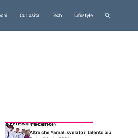
ochi
Curiosità
Tech
Lifestyle
Articoli recenti
PRIMO PIANO
Altro che Yamal: svelato il talento più