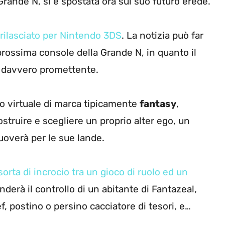
 Grande N, si è spostata ora sul suo futuro erede.
e rilasciato per Nintendo 3DS
. La notizia può far
prossima console della Grande N, in quanto il
a davvero promettente.
do virtuale di marca tipicamente
fantasy
,
truire e scegliere un proprio alter ego, un
uoverà per le sue lande.
sorta di incrocio tra un gioco di ruolo ed un
derà il controllo di un abitante di Fantazeal,
, postino o persino cacciatore di tesori, e…