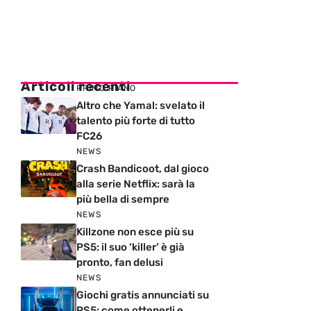
Articoli recenti
PRIMO PIANO
Altro che Yamal: svelato il
talento più forte di tutto
FC26
NEWS
Crash Bandicoot, dal gioco
alla serie Netflix: sarà la
più bella di sempre
NEWS
Killzone non esce più su
PS5: il suo ‘killer’ è già
pronto, fan delusi
NEWS
Giochi gratis annunciati su
PS5: come ottenerli e