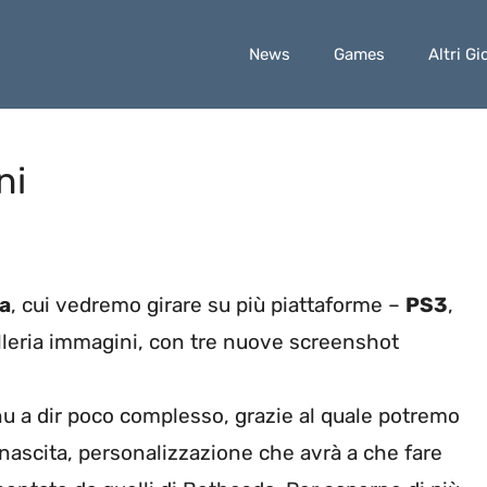
News
Games
Altri Gi
ni
a
, cui vedremo girare su più piattaforme –
PS3
,
alleria immagini, con tre nuove screenshot
u a dir poco complesso, grazie al quale potremo
a nascita, personalizzazione che avrà a che fare