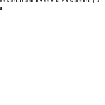
ementate da quelli di Bethesda. Per saperne di più
3
.