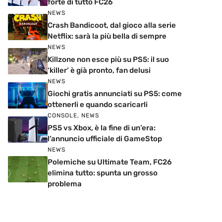
forte di tutto FC26
NEWS
Crash Bandicoot, dal gioco alla serie
Netflix: sarà la più bella di sempre
NEWS
Killzone non esce più su PS5: il suo
‘killer’ è già pronto, fan delusi
NEWS
Giochi gratis annunciati su PS5: come
ottenerli e quando scaricarli
CONSOLE
,
NEWS
PS5 vs Xbox, è la fine di un’era:
l’annuncio ufficiale di GameStop
NEWS
Polemiche su Ultimate Team, FC26
elimina tutto: spunta un grosso
problema