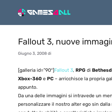
Vai
al
contenuto
Fallout 3, nuove immagi
Giugno 3, 2008
di
[galleria id=”90″]
Fallout 3
,
RPG
di
Bethesd
Xbox-360
e
PC
– arricchisce la propria g
appunto.
Da una delle immagini si intravede un men
personalizzare il nostro alter ego sin dall