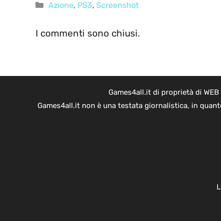
Categorie
Azione
,
PS3
,
Screenshot
I commenti sono chiusi.
Games4all.it di proprietà di WEB
Games4all.it non è una testata giornalistica, in quan
L