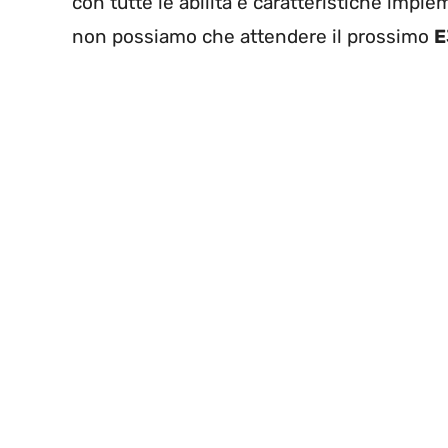
con tutte le abilità e caratteristiche impl
non possiamo che attendere il prossimo
E