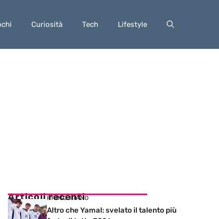
ochi
Curiosità
Tech
Lifestyle
Articoli recenti
PRIMO PIANO
Altro che Yamal: svelato il talento più