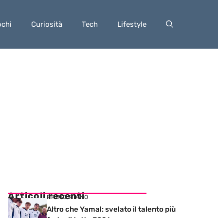
ochi
Curiosità
Tech
Lifestyle
Articoli recenti
PRIMO PIANO
Altro che Yamal: svelato il talento più