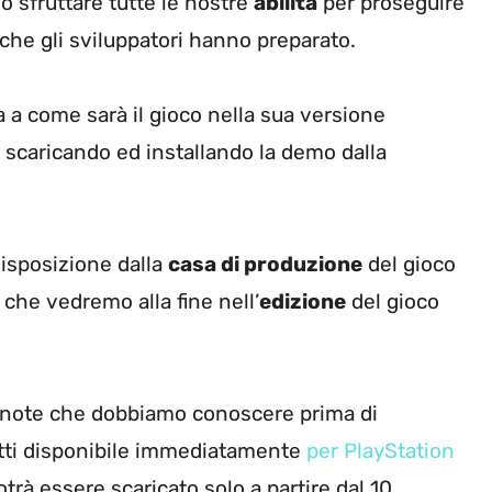
o sfruttare tutte le nostre
abilità
per proseguire
che gli sviluppatori hanno preparato.
a a come sarà il gioco nella sua versione
i scaricando ed installando la demo dalla
disposizione dalla
casa di produzione
del gioco
che vedremo alla fine nell’
edizione
del gioco
 note che dobbiamo conoscere prima di
tti disponibile immediatamente
per PlayStation
trà essere scaricato solo a partire dal 10