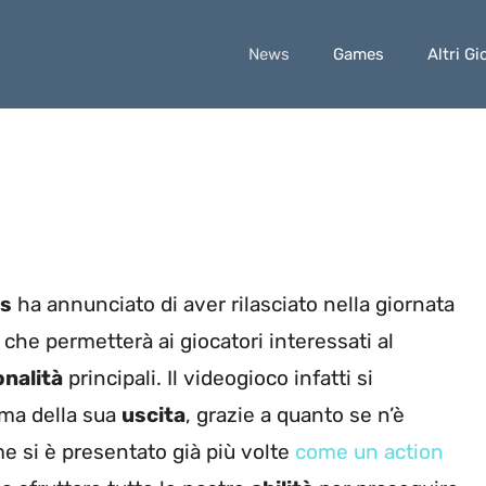
News
Games
Altri Gi
ts
ha annunciato di aver rilasciato nella giornata
che permetterà ai giocatori interessati al
onalità
principali. Il videogioco infatti si
ma della sua
uscita
, grazie a quanto se n’è
me si è presentato già più volte
come un action