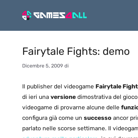
Vai
al
contenuto
Fairytale Fights: demo
Dicembre 5, 2009
di
Il publisher del videogame
Fairytale Figh
di ieri una
versione
dimostrativa del gioco 
videogame di provarne alcune delle
funzi
configura già come un
successo
ancor pri
parlato nelle scorse settimane. Il videoga