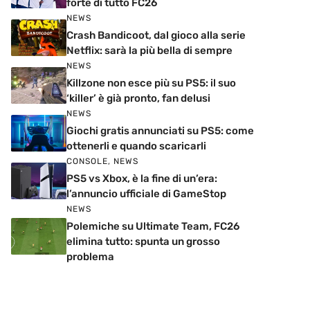
forte di tutto FC26
NEWS
Crash Bandicoot, dal gioco alla serie
Netflix: sarà la più bella di sempre
NEWS
Killzone non esce più su PS5: il suo
‘killer’ è già pronto, fan delusi
NEWS
Giochi gratis annunciati su PS5: come
ottenerli e quando scaricarli
CONSOLE
,
NEWS
PS5 vs Xbox, è la fine di un’era:
l’annuncio ufficiale di GameStop
NEWS
Polemiche su Ultimate Team, FC26
elimina tutto: spunta un grosso
problema