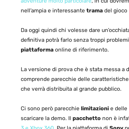
adventure molto particolare
, in cui dovrem
nell’ampia e interessante
trama
del gioco 
Da oggi quindi chi volesse dare un’occhiat
definitiva potrà farlo senza troppi problem
piattaforma
online di riferimento.
La versione di prova che è stata messa a 
comprende parecchie delle caratteristiche 
che verrà distribuita al grande pubblico.
Ci sono però parecchie
limitazioni
e delle
scaricare la demo. Il
pacchetto
non è infa
3 e Xbox 360
. Per la piattaforma di
Sony
po