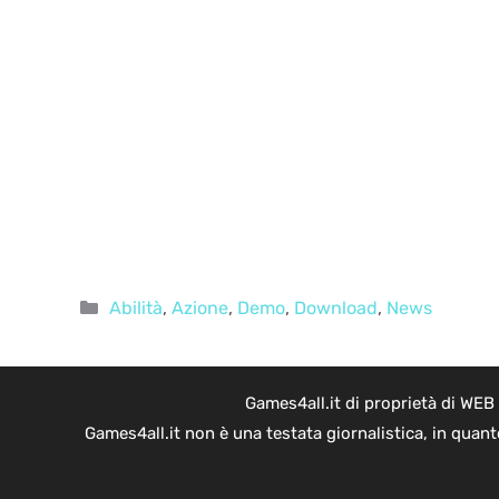
Categorie
Abilità
,
Azione
,
Demo
,
Download
,
News
Games4all.it di proprietà di WEB
Games4all.it non è una testata giornalistica, in quan