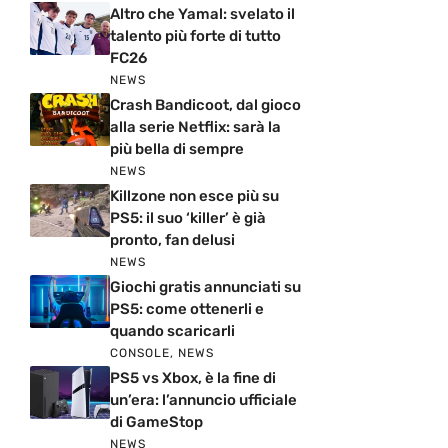
Altro che Yamal: svelato il
talento più forte di tutto
FC26
NEWS
Crash Bandicoot, dal gioco
alla serie Netflix: sarà la
più bella di sempre
NEWS
Killzone non esce più su
PS5: il suo ‘killer’ è già
pronto, fan delusi
NEWS
Giochi gratis annunciati su
PS5: come ottenerli e
quando scaricarli
CONSOLE
,
NEWS
PS5 vs Xbox, è la fine di
un’era: l’annuncio ufficiale
di GameStop
NEWS