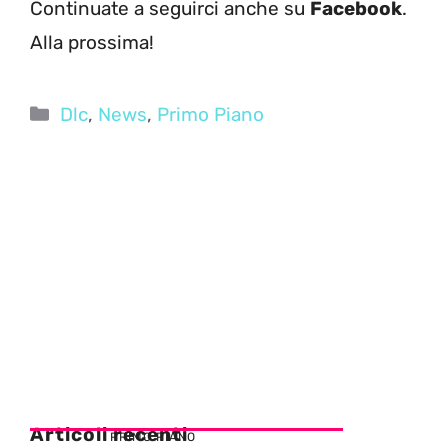
Continuate a seguirci anche su
Facebook
.
Alla prossima!
Categorie
Dlc
,
News
,
Primo Piano
Articoli recenti
PRIMO PIANO