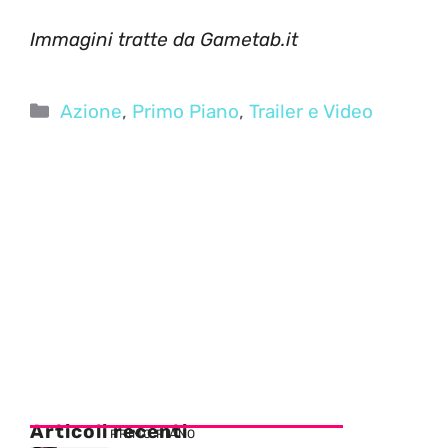
Immagini tratte da Gametab.it
Categorie
Azione
,
Primo Piano
,
Trailer e Video
Articoli recenti
PRIMO PIANO