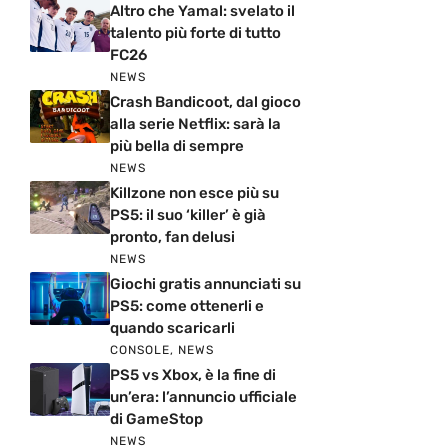
Altro che Yamal: svelato il
talento più forte di tutto
FC26
NEWS
Crash Bandicoot, dal gioco
alla serie Netflix: sarà la
più bella di sempre
NEWS
Killzone non esce più su
PS5: il suo ‘killer’ è già
pronto, fan delusi
NEWS
Giochi gratis annunciati su
PS5: come ottenerli e
quando scaricarli
CONSOLE
,
NEWS
PS5 vs Xbox, è la fine di
un’era: l’annuncio ufficiale
di GameStop
NEWS