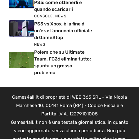
PS5: come ottenerli e
quando scaricarli
CONSOLE
,
NEWS
PS5 vs Xbox, è la fine di
un’era: l’annuncio ufficiale
di GameStop
NEWS
Polemiche su Ultimate
Team, FC26 elimina tutto:
spunta un grosso
problema
Games4all.it di proprietà di WEB 365 SRL - Via Nicola
Marchese 10, 00141 Roma (RM) - Codice Fiscale e
Partita I.V.A. 12279101005
Games4all.it non è una testata giornalistica, in quanto
viene aggiornato senza alcuna periodicità. Non può