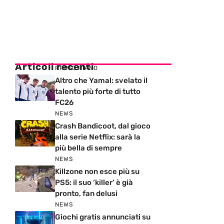
Articoli recenti
PRIMO PIANO
Altro che Yamal: svelato il
talento più forte di tutto
FC26
NEWS
Crash Bandicoot, dal gioco
alla serie Netflix: sarà la
più bella di sempre
NEWS
Killzone non esce più su
PS5: il suo ‘killer’ è già
pronto, fan delusi
NEWS
Giochi gratis annunciati su