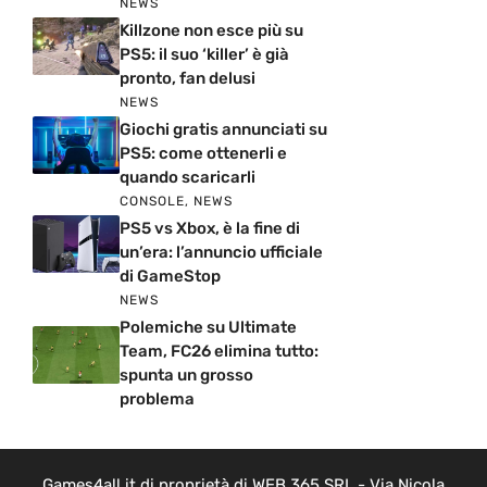
NEWS
Killzone non esce più su
PS5: il suo ‘killer’ è già
pronto, fan delusi
NEWS
Giochi gratis annunciati su
PS5: come ottenerli e
quando scaricarli
CONSOLE
,
NEWS
PS5 vs Xbox, è la fine di
un’era: l’annuncio ufficiale
di GameStop
NEWS
Polemiche su Ultimate
Team, FC26 elimina tutto:
spunta un grosso
problema
Games4all.it di proprietà di WEB 365 SRL - Via Nicola