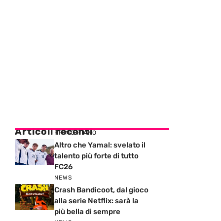
Articoli recenti
PRIMO PIANO
Altro che Yamal: svelato il
talento più forte di tutto
FC26
NEWS
Crash Bandicoot, dal gioco
alla serie Netflix: sarà la
più bella di sempre