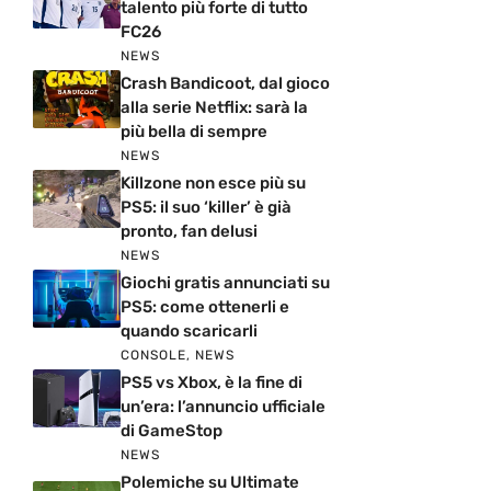
talento più forte di tutto
FC26
NEWS
Crash Bandicoot, dal gioco
alla serie Netflix: sarà la
più bella di sempre
NEWS
Killzone non esce più su
PS5: il suo ‘killer’ è già
pronto, fan delusi
NEWS
Giochi gratis annunciati su
PS5: come ottenerli e
quando scaricarli
CONSOLE
,
NEWS
PS5 vs Xbox, è la fine di
un’era: l’annuncio ufficiale
di GameStop
NEWS
Polemiche su Ultimate