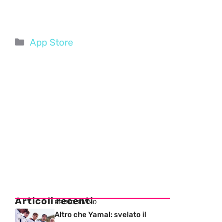
Categorie
App Store
Articoli recenti
PRIMO PIANO
Altro che Yamal: svelato il