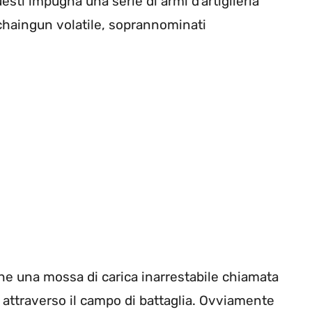
uesti impugna una serie di armi d’artiglieria
 chaingun volatile, soprannominati
he una mossa di carica inarrestabile chiamata
 attraverso il campo di battaglia. Ovviamente