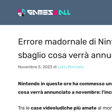
Vai
al
contenuto
Errore madornale di Ni
sbaglio cosa verrà ann
Novembre 5, 2023
di
Loris Porciello
Nintendo in queste ore ha commesso un 
cosa verrà annunciato a novembre: l’incr
Tra le
case videoludiche più amate
al mon