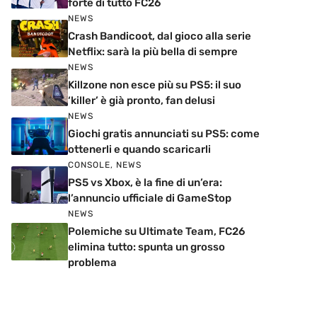
forte di tutto FC26
NEWS
Crash Bandicoot, dal gioco alla serie
Netflix: sarà la più bella di sempre
NEWS
Killzone non esce più su PS5: il suo
‘killer’ è già pronto, fan delusi
NEWS
Giochi gratis annunciati su PS5: come
ottenerli e quando scaricarli
CONSOLE
,
NEWS
PS5 vs Xbox, è la fine di un’era:
l’annuncio ufficiale di GameStop
NEWS
Polemiche su Ultimate Team, FC26
elimina tutto: spunta un grosso
problema