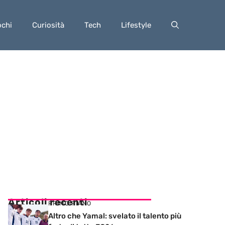
ochi
Curiosità
Tech
Lifestyle
Articoli recenti
PRIMO PIANO
Altro che Yamal: svelato il talento più