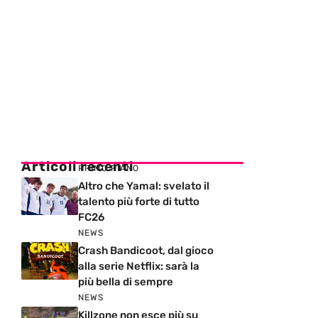
Articoli recenti
PRIMO PIANO
Altro che Yamal: svelato il
talento più forte di tutto
FC26
NEWS
Crash Bandicoot, dal gioco
alla serie Netflix: sarà la
più bella di sempre
NEWS
Killzone non esce più su