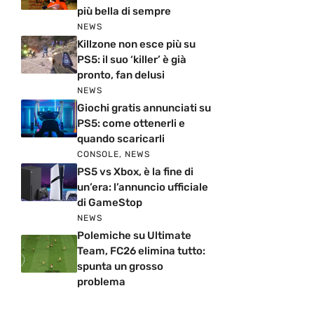
più bella di sempre
NEWS
Killzone non esce più su
PS5: il suo ‘killer’ è già
pronto, fan delusi
NEWS
Giochi gratis annunciati su
PS5: come ottenerli e
quando scaricarli
CONSOLE
,
NEWS
PS5 vs Xbox, è la fine di
un’era: l’annuncio ufficiale
di GameStop
NEWS
Polemiche su Ultimate
Team, FC26 elimina tutto:
spunta un grosso
problema