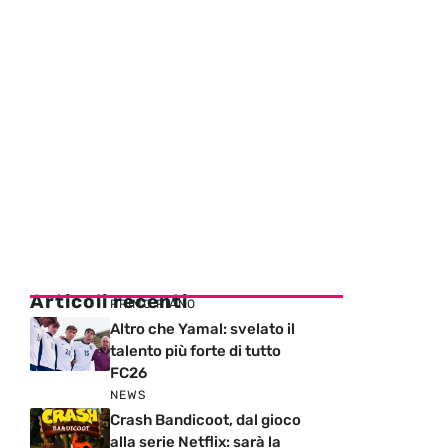
Articoli recenti
PRIMO PIANO
Altro che Yamal: svelato il
talento più forte di tutto
FC26
NEWS
Crash Bandicoot, dal gioco
alla serie Netflix: sarà la