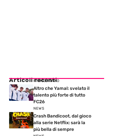
Articoli recenti
PRIMO PIANO
Altro che Yamal: svelato il
talento più forte di tutto
FC26
NEWS
Crash Bandicoot, dal gioco
alla serie Netflix: sarà la
più bella di sempre
NEWS