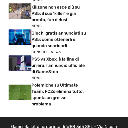
Killzone non esce più su
PS5: il suo ‘killer’ è già
pronto, fan delusi
NEWS
Giochi gratis annunciati su
PS5: come ottenerli e
quando scaricarli
CONSOLE
,
NEWS
PS5 vs Xbox, è la fine di
un’era: l’annuncio ufficiale
di GameStop
NEWS
Polemiche su Ultimate
Team, FC26 elimina tutto:
spunta un grosso
problema
Games4all.it di proprietà di WEB 365 SRL - Via Nicola