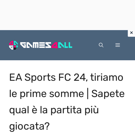
Vai
al
Menu
contenuto
EA Sports FC 24, tiriamo
le prime somme | Sapete
qual è la partita più
giocata?