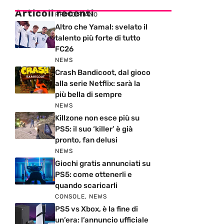
Articoli recenti
PRIMO PIANO
Altro che Yamal: svelato il
talento più forte di tutto
FC26
NEWS
Crash Bandicoot, dal gioco
alla serie Netflix: sarà la
più bella di sempre
NEWS
Killzone non esce più su
PS5: il suo ‘killer’ è già
pronto, fan delusi
NEWS
Giochi gratis annunciati su
PS5: come ottenerli e
quando scaricarli
CONSOLE
,
NEWS
PS5 vs Xbox, è la fine di
un’era: l’annuncio ufficiale