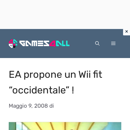
Vai
al
Menu
contenuto
EA propone un Wii fit
“occidentale” !
Maggio 9, 2008
di