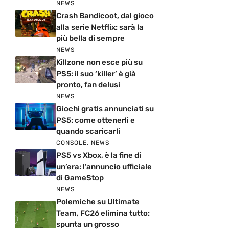
NEWS
Crash Bandicoot, dal gioco
alla serie Netflix: sarà la
più bella di sempre
NEWS
Killzone non esce più su
PS5: il suo ‘killer’ è già
pronto, fan delusi
NEWS
Giochi gratis annunciati su
PS5: come ottenerli e
quando scaricarli
CONSOLE
,
NEWS
PS5 vs Xbox, è la fine di
un’era: l’annuncio ufficiale
di GameStop
NEWS
Polemiche su Ultimate
Team, FC26 elimina tutto:
spunta un grosso