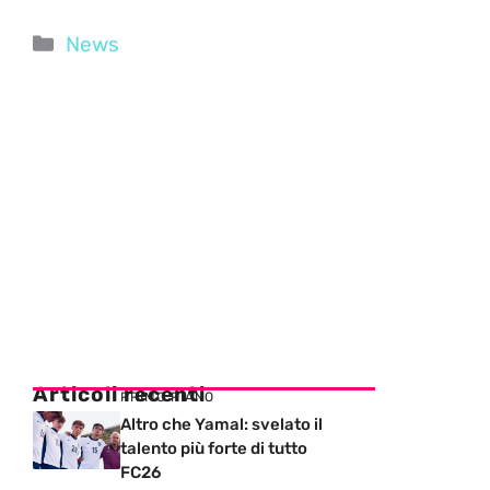
Categorie
News
Articoli recenti
PRIMO PIANO
Altro che Yamal: svelato il
talento più forte di tutto
FC26