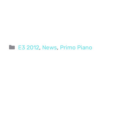
Categorie
E3 2012
,
News
,
Primo Piano