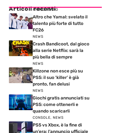
Articoli recenti
PRIMO PIANO
Altro che Yamal: svelato il
talento più forte di tutto
FC26
NEWS
Crash Bandicoot, dal gioco
alla serie Netflix: sarà la
più bella di sempre
NEWS
Killzone non esce più su
PS5: il suo ‘killer’ è già
pronto, fan delusi
NEWS
Giochi gratis annunciati su
PS5: come ottenerli e
quando scaricarli
CONSOLE
,
NEWS
PS5 vs Xbox, è la fine di
un’era: l’annuncio ufficiale