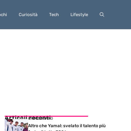
ochi
Curiosità
Tech
Lifestyle
Articoli recenti
PRIMO PIANO
Altro che Yamal: svelato il talento più