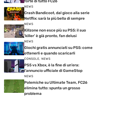
forte di tutto FC26
NEWS
Crash Bandicoot, dal gioco alla serie
Netflix: sarà la più bella di sempre
NEWS
Killzone non esce più su PS5: il suo
‘killer’ è già pronto, fan delusi
NEWS
Giochi gratis annunciati su PS5: come
ottenerli e quando scaricarli
CONSOLE
,
NEWS
PS5 vs Xbox, è la fine di un’era:
l’annuncio ufficiale di GameStop
NEWS
Polemiche su Ultimate Team, FC26
elimina tutto: spunta un grosso
problema