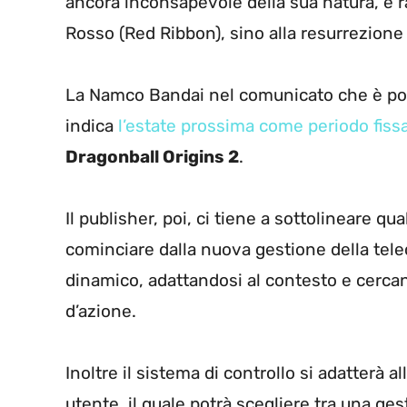
ancora inconsapevole della sua natura, e ra
Rosso (Red Ribbon), sino alla resurrezione 
La Namco Bandai nel comunicato che è poss
indica
l’estate prossima come periodo fiss
Dragonball Origins 2
.
Il publisher, poi, ci tiene a sottolineare q
cominciare dalla nuova gestione della tel
dinamico, adattandosi al contesto e cercand
d’azione.
Inoltre il sistema di controllo si adatterà a
utente, il quale potrà scegliere tra una ges