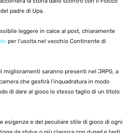
cconterà la storia dallo scontro con il Fiocco
del padre di Upa.
ibile leggere in calce al post, chiaramente
ato
per l’uscita nel vecchio Continente di
uali miglioramenti saranno presenti nel JRPG, a
ecamera che gestirà l’inquadratura in modo
o di dare al gioco lo stesso taglio di un titolo
lle esigenze e del peculiare stile di gioco di ogni
tione da stylus o più classica con d-pad e tasti.