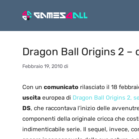
Vai
al
contenuto
Dragon Ball Origins 2 – 
Febbraio 19, 2010
di
Con un
comunicato
rilasciato il 18 febbra
uscita
europea di
Dragon Ball Origins 2, se
DS
, che raccontava l’inizio delle avvenutr
componenti della originale cricca che costi
indimenticabile serie. Il sequel, invece, c