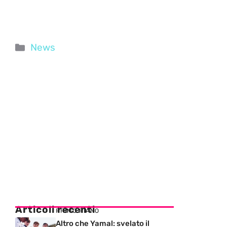
Categorie
News
Articoli recenti
PRIMO PIANO
Altro che Yamal: svelato il