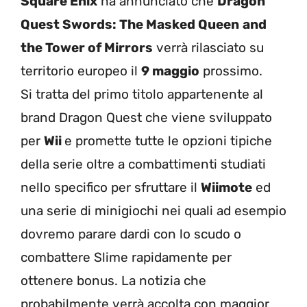
Square Enix
ha annunciato che
Dragon
Quest Swords: The Masked Queen
and
the Tower of
Mirrors
verrà rilasciato su
territorio europeo il
9 maggio
prossimo.
Si tratta del primo titolo appartenente al
brand Dragon Quest che viene sviluppato
per
Wii
e promette tutte le opzioni tipiche
della serie oltre a combattimenti studiati
nello specifico per sfruttare il
Wiimote
ed
una serie di minigiochi nei quali ad esempio
dovremo parare dardi con lo scudo o
combattere Slime rapidamente per
ottenere bonus. La notizia che
probabilmente verrà accolta con maggior