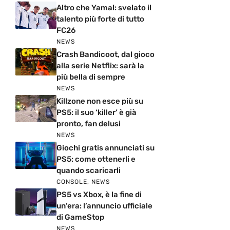
Altro che Yamal: svelato il
talento più forte di tutto
FC26
NEWS
Crash Bandicoot, dal gioco
alla serie Netflix: sarà la
più bella di sempre
NEWS
Killzone non esce più su
PS5: il suo ‘killer’ è già
pronto, fan delusi
NEWS
Giochi gratis annunciati su
PS5: come ottenerli e
quando scaricarli
CONSOLE
,
NEWS
PS5 vs Xbox, è la fine di
un’era: l’annuncio ufficiale
di GameStop
NEWS