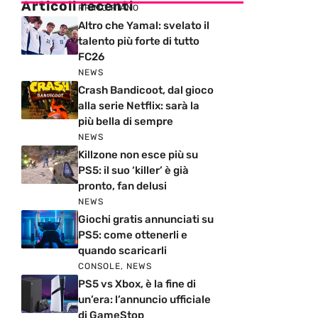
Articoli recenti
PRIMO PIANO
Altro che Yamal: svelato il
talento più forte di tutto
FC26
NEWS
Crash Bandicoot, dal gioco
alla serie Netflix: sarà la
più bella di sempre
NEWS
Killzone non esce più su
PS5: il suo ‘killer’ è già
pronto, fan delusi
NEWS
Giochi gratis annunciati su
PS5: come ottenerli e
quando scaricarli
CONSOLE
,
NEWS
PS5 vs Xbox, è la fine di
un’era: l’annuncio ufficiale
di GameStop