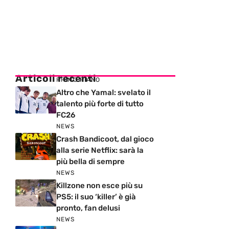
Articoli recenti
PRIMO PIANO
Altro che Yamal: svelato il
talento più forte di tutto
FC26
NEWS
Crash Bandicoot, dal gioco
alla serie Netflix: sarà la
più bella di sempre
NEWS
Killzone non esce più su
PS5: il suo ‘killer’ è già
pronto, fan delusi
NEWS