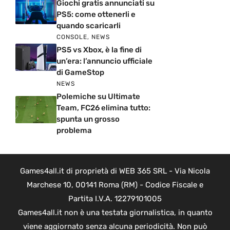
Giochi gratis annunciati su
PS5: come ottenerli e
quando scaricarli
CONSOLE
,
NEWS
PS5 vs Xbox, è la fine di
un’era: l’annuncio ufficiale
di GameStop
NEWS
Polemiche su Ultimate
Team, FC26 elimina tutto:
spunta un grosso
problema
Games4all.it di proprietà di WEB 365 SRL - Via Nicola
Marchese 10, 00141 Roma (RM) - Codice Fiscale e
Partita I.V.A. 12279101005
Games4all.it non è una testata giornalistica, in quanto
viene aggiornato senza alcuna periodicità. Non può