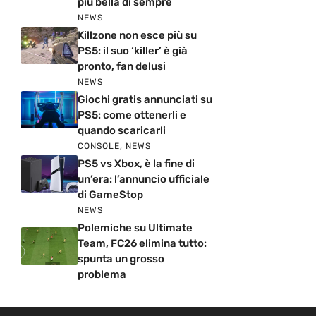
più bella di sempre
NEWS
Killzone non esce più su
PS5: il suo ‘killer’ è già
pronto, fan delusi
NEWS
Giochi gratis annunciati su
PS5: come ottenerli e
quando scaricarli
CONSOLE
,
NEWS
PS5 vs Xbox, è la fine di
un’era: l’annuncio ufficiale
di GameStop
NEWS
Polemiche su Ultimate
Team, FC26 elimina tutto:
spunta un grosso
problema