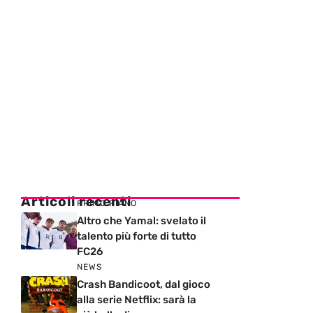
Articoli recenti
PRIMO PIANO
Altro che Yamal: svelato il
talento più forte di tutto
FC26
NEWS
Crash Bandicoot, dal gioco
alla serie Netflix: sarà la