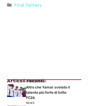
Categorie
Final Fantasy
Articoli recenti
PRIMO PIANO
Altro che Yamal: svelato il
talento più forte di tutto
FC26
NEWS