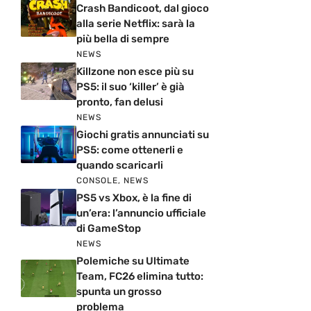
Crash Bandicoot, dal gioco
alla serie Netflix: sarà la
più bella di sempre
NEWS
Killzone non esce più su
PS5: il suo ‘killer’ è già
pronto, fan delusi
NEWS
Giochi gratis annunciati su
PS5: come ottenerli e
quando scaricarli
CONSOLE
,
NEWS
PS5 vs Xbox, è la fine di
un’era: l’annuncio ufficiale
di GameStop
NEWS
Polemiche su Ultimate
Team, FC26 elimina tutto:
spunta un grosso
problema