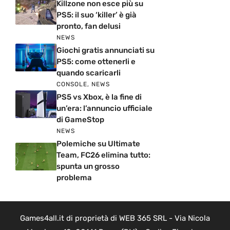
Killzone non esce più su
PS5: il suo ‘killer’ è già
pronto, fan delusi
NEWS
Giochi gratis annunciati su
PS5: come ottenerli e
quando scaricarli
CONSOLE
,
NEWS
PS5 vs Xbox, è la fine di
un’era: l’annuncio ufficiale
di GameStop
NEWS
Polemiche su Ultimate
Team, FC26 elimina tutto:
spunta un grosso
problema
Games4all.it di proprietà di WEB 365 SRL - Via Nicola