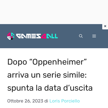
Vai
al
Menu
contenuto
Dopo “Oppenheimer”
arriva un serie simile:
spunta la data d’uscita
Ottobre 26, 2023
di
Loris Porciello