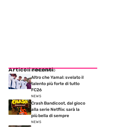
Articoli recenti
PRIMO PIANO
Altro che Yamal: svelato il
talento più forte di tutto
FC26
NEWS
Crash Bandicoot, dal gioco
alla serie Netflix: sarà la
più bella di sempre
NEWS