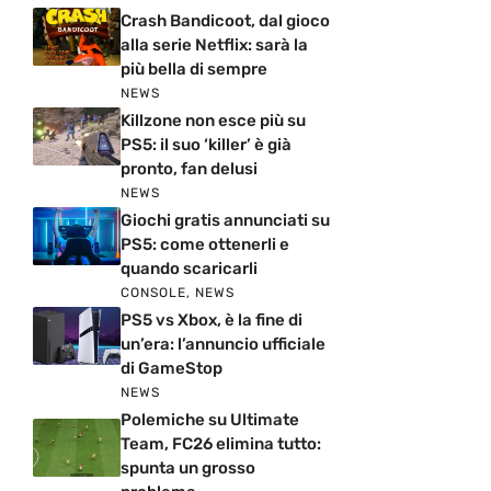
Crash Bandicoot, dal gioco
alla serie Netflix: sarà la
più bella di sempre
NEWS
Killzone non esce più su
PS5: il suo ‘killer’ è già
pronto, fan delusi
NEWS
Giochi gratis annunciati su
PS5: come ottenerli e
quando scaricarli
CONSOLE
,
NEWS
PS5 vs Xbox, è la fine di
un’era: l’annuncio ufficiale
di GameStop
NEWS
Polemiche su Ultimate
Team, FC26 elimina tutto:
spunta un grosso