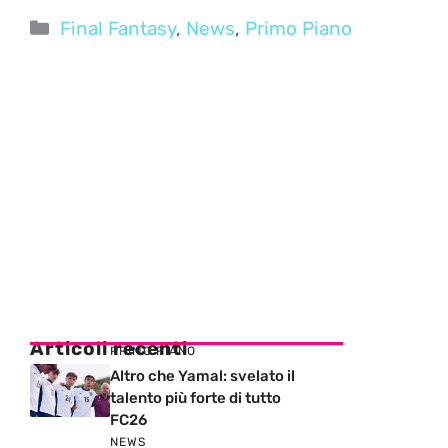
Categorie
Final Fantasy
,
News
,
Primo Piano
Articoli recenti
PRIMO PIANO
Altro che Yamal: svelato il
talento più forte di tutto
FC26
NEWS