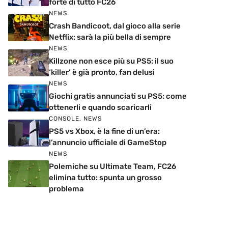
forte di tutto FC26
NEWS
Crash Bandicoot, dal gioco alla serie
Netflix: sarà la più bella di sempre
NEWS
Killzone non esce più su PS5: il suo
‘killer’ è già pronto, fan delusi
NEWS
Giochi gratis annunciati su PS5: come
ottenerli e quando scaricarli
CONSOLE
,
NEWS
PS5 vs Xbox, è la fine di un’era:
l’annuncio ufficiale di GameStop
NEWS
Polemiche su Ultimate Team, FC26
elimina tutto: spunta un grosso
problema