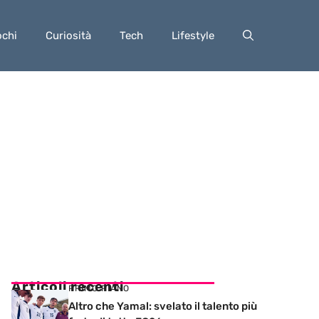
ochi
Curiosità
Tech
Lifestyle
Articoli recenti
PRIMO PIANO
Altro che Yamal: svelato il talento più