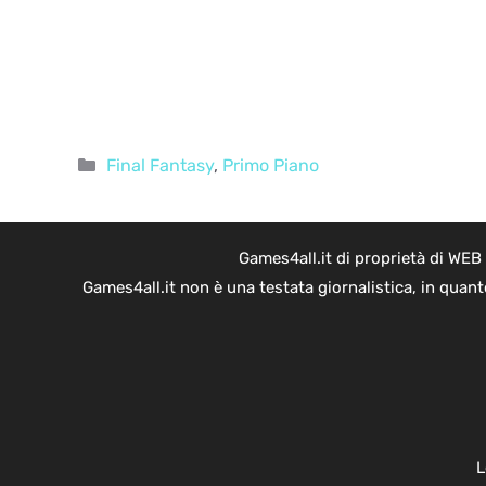
Categorie
Final Fantasy
,
Primo Piano
Games4all.it di proprietà di WEB
Games4all.it non è una testata giornalistica, in quan
L