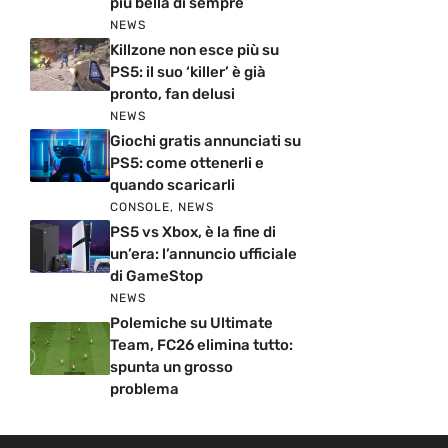
più bella di sempre
NEWS
Killzone non esce più su
PS5: il suo ‘killer’ è già
pronto, fan delusi
NEWS
Giochi gratis annunciati su
PS5: come ottenerli e
quando scaricarli
CONSOLE
,
NEWS
PS5 vs Xbox, è la fine di
un’era: l’annuncio ufficiale
di GameStop
NEWS
Polemiche su Ultimate
Team, FC26 elimina tutto:
spunta un grosso
problema