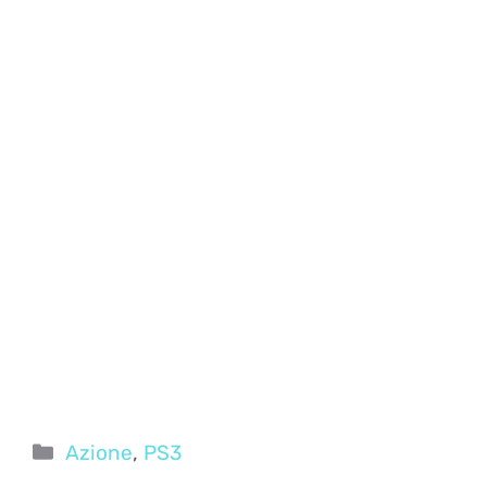
Categorie
Azione
,
PS3