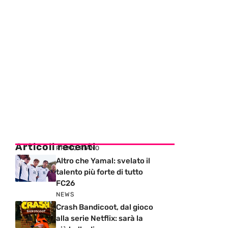
Articoli recenti
PRIMO PIANO
Altro che Yamal: svelato il
talento più forte di tutto
FC26
NEWS
Crash Bandicoot, dal gioco
alla serie Netflix: sarà la