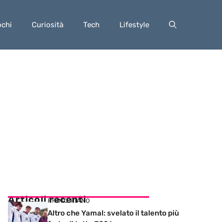
ochi
Curiosità
Tech
Lifestyle
Articoli recenti
PRIMO PIANO
Altro che Yamal: svelato il talento più