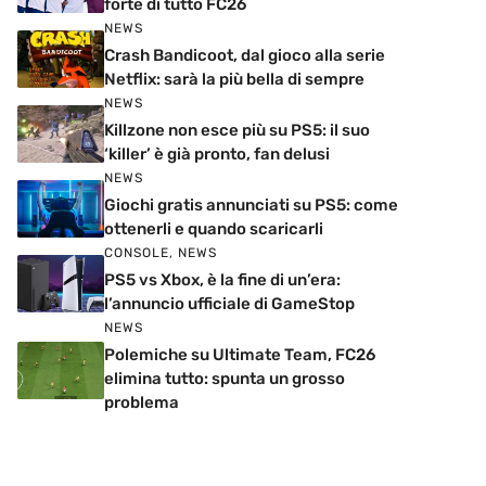
forte di tutto FC26
NEWS
Crash Bandicoot, dal gioco alla serie
Netflix: sarà la più bella di sempre
NEWS
Killzone non esce più su PS5: il suo
‘killer’ è già pronto, fan delusi
NEWS
Giochi gratis annunciati su PS5: come
ottenerli e quando scaricarli
CONSOLE
,
NEWS
PS5 vs Xbox, è la fine di un’era:
l’annuncio ufficiale di GameStop
NEWS
Polemiche su Ultimate Team, FC26
elimina tutto: spunta un grosso
problema