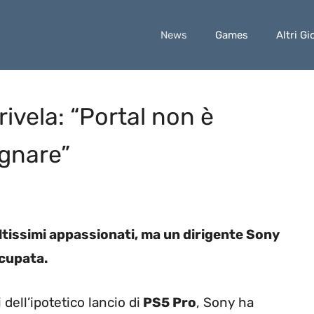
News
Games
Altri Gi
rivela: “Portal non è
agnare”
oltissimi appassionati, ma un dirigente Sony
cupata.
dell’ipotetico lancio di
PS5 Pro
, Sony ha