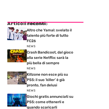
Articoli recenti
PRIMO PIANO
Altro che Yamal: svelato il
talento più forte di tutto
FC26
NEWS
Crash Bandicoot, dal gioco
alla serie Netflix: sarà la
più bella di sempre
NEWS
Killzone non esce più su
PS5: il suo ‘killer’ è già
pronto, fan delusi
NEWS
Giochi gratis annunciati su
PS5: come ottenerli e
quando scaricarli