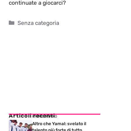
continuate a giocarci?
Categorie
Senza categoria
Articoli recenti
PRIMO PIANO
Altro che Yamal: svelato il
talento più forte di tutto