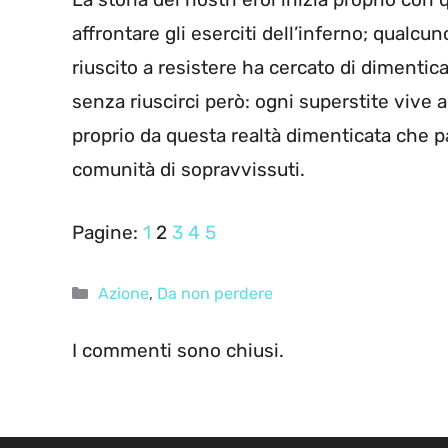
affrontare gli eserciti dell’inferno; qualcu
riuscito a resistere ha cercato di dimentic
senza riuscirci però: ogni superstite vive a
proprio da questa realtà dimenticata che par
comunità di sopravvissuti.
Pagine:
1
2
3
4
5
Categorie
Azione
,
Da non perdere
I commenti sono chiusi.