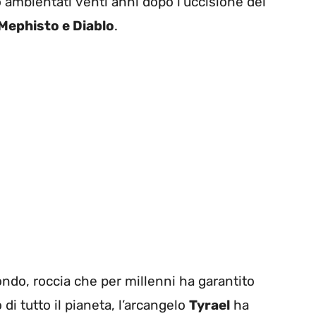
 ambientati venti anni dopo l’uccisione del
Mephisto e Diablo
.
ondo, roccia che per millenni ha garantito
 di tutto il pianeta, l’arcangelo
Tyrael
ha