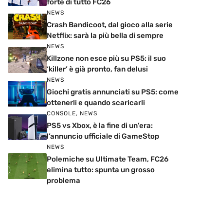
forte di tutto FC26
NEWS
Crash Bandicoot, dal gioco alla serie
Netflix: sarà la più bella di sempre
NEWS
Killzone non esce più su PS5: il suo
‘killer’ è già pronto, fan delusi
NEWS
Giochi gratis annunciati su PS5: come
ottenerli e quando scaricarli
CONSOLE
,
NEWS
PS5 vs Xbox, è la fine di un’era:
l’annuncio ufficiale di GameStop
NEWS
Polemiche su Ultimate Team, FC26
elimina tutto: spunta un grosso
problema