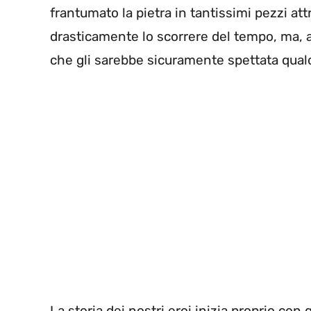
frantumato la pietra in tantissimi pezzi at
drasticamente lo scorrere del tempo, ma, a
che gli sarebbe sicuramente spettata qua
La storia dei nostri eroi inizia proprio co