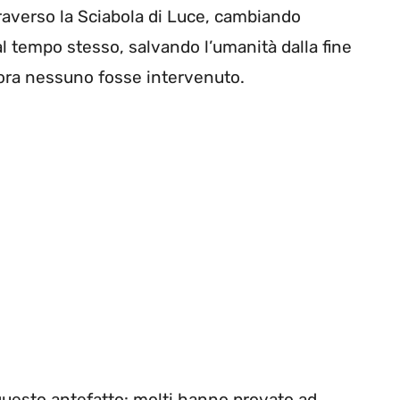
traverso la Sciabola di Luce, cambiando
l tempo stesso, salvando l’umanità dalla fine
lora nessuno fosse intervenuto.
n questo antefatto: molti hanno provato ad