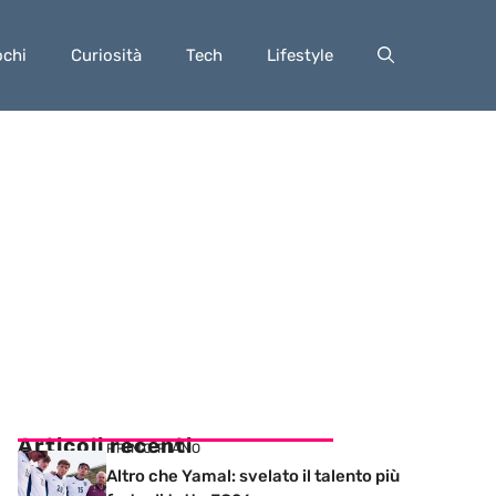
ochi
Curiosità
Tech
Lifestyle
Articoli recenti
PRIMO PIANO
Altro che Yamal: svelato il talento più