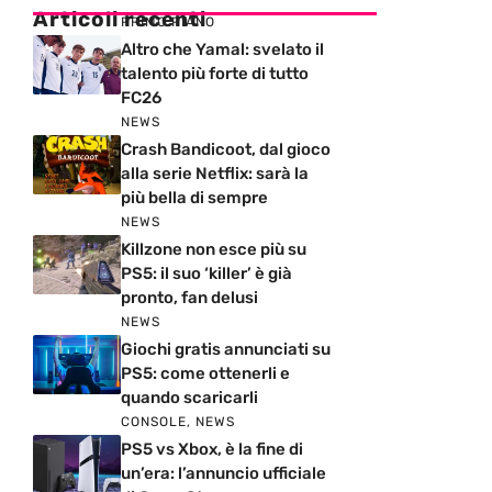
Articoli recenti
PRIMO PIANO
Altro che Yamal: svelato il
talento più forte di tutto
FC26
NEWS
Crash Bandicoot, dal gioco
alla serie Netflix: sarà la
più bella di sempre
NEWS
Killzone non esce più su
PS5: il suo ‘killer’ è già
pronto, fan delusi
NEWS
Giochi gratis annunciati su
PS5: come ottenerli e
quando scaricarli
CONSOLE
,
NEWS
PS5 vs Xbox, è la fine di
un’era: l’annuncio ufficiale