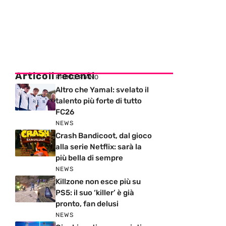
Articoli recenti
PRIMO PIANO
Altro che Yamal: svelato il
talento più forte di tutto
FC26
NEWS
Crash Bandicoot, dal gioco
alla serie Netflix: sarà la
più bella di sempre
NEWS
Killzone non esce più su
PS5: il suo ‘killer’ è già
pronto, fan delusi
NEWS