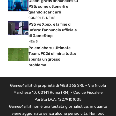
Giochi gratis annunciati su
PS5: come ottenerli e
quando scaricarli
CONSOLE
,
NEWS
PS5 vs Xbox, è la fine di
un’era: l’annuncio ufficiale
di GameStop
NEWS
Polemiche su Ultimate
Team, FC26 elimina tutto:
spunta un grosso
problema
Games4all.it di proprietà di WEB 365 SRL - Via Nicola
Marchese 10, 00141 Roma (RM) - Codice Fiscale e
Partita I.V.A. 12279101005
Games4all.it non è una testata giornalistica, in quanto
viene aggiornato senza alcuna periodicità. Non può