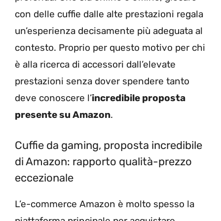
con delle cuffie dalle alte prestazioni regala
un’esperienza decisamente più adeguata al
contesto. Proprio per questo motivo per chi
è alla ricerca di accessori dall’elevate
prestazioni senza dover spendere tanto
deve conoscere l’
incredibile proposta
presente su Amazon
.
Cuffie da gaming, proposta incredibile
di Amazon: rapporto qualità-prezzo
eccezionale
L’e-commerce Amazon è molto spesso la
piattaforma principale per acquistare