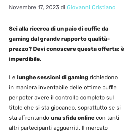
Novembre 17, 2023
di
Giovanni Cristiano
Sei alla ricerca di un paio di cuffie da
gaming dal grande rapporto qualità-
prezzo? Devi conoscere questa offerta: è
imperdibile.
Le
lunghe sessioni di gaming
richiedono
in maniera inventabile delle ottime cuffie
per poter avere il controllo completo sul
titolo che si sta giocando, soprattutto se si
sta affrontando
una sfida online
con tanti
altri partecipanti agguerriti. Il mercato