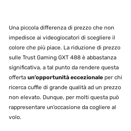
Una piccola differenza di prezzo che non
impedisce ai videogiocatori di scegliere il
colore che più piace. La riduzione di prezzo
sulle Trust Gaming GXT 488 è abbastanza
significativa, a tal punto da rendere questa
offerta
un’opportunità eccezionale
per chi
ricerca cuffie di grande qualità ad un prezzo
non elevato. Dunque, per molti questa può
rappresentare un’occasione da cogliere al
volo.