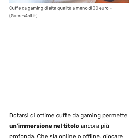
Cuffie da gaming di alta qualità a meno di 30 euro –
(Games4all.it)
Dotarsi di ottime cuffie da gaming permette
un’immersione nel titolo
ancora più
profonda. Che sia online o offline, giocare