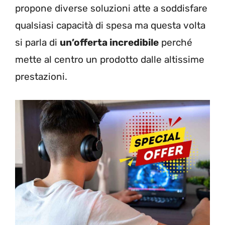
propone diverse soluzioni atte a soddisfare
qualsiasi capacità di spesa ma questa volta
si parla di
un’offerta incredibile
perché
mette al centro un prodotto dalle altissime
prestazioni.