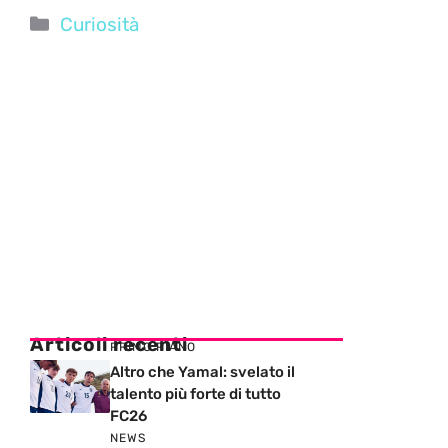
Categorie
Curiosità
Articoli recenti
PRIMO PIANO
Altro che Yamal: svelato il
talento più forte di tutto
FC26
NEWS