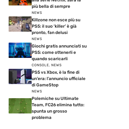
alla serie Netflix: sarà la
più bella di sempre
NEWS
Killzone non esce più su
PS5: il suo ‘killer’ è già
pronto, fan delusi
NEWS
Giochi gratis annunciati su
PS5: come ottenerli e
quando scaricarli
CONSOLE
,
NEWS
PS5 vs Xbox, è la fine di
un’era: l’annuncio ufficiale
di GameStop
NEWS
Polemiche su Ultimate
Team, FC26 elimina tutto:
spunta un grosso
problema