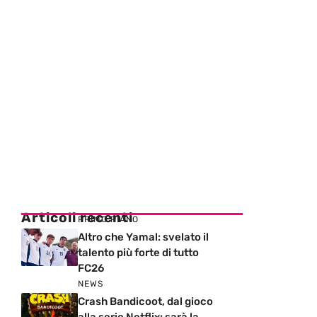
Articoli recenti
PRIMO PIANO
Altro che Yamal: svelato il
talento più forte di tutto
FC26
NEWS
Crash Bandicoot, dal gioco