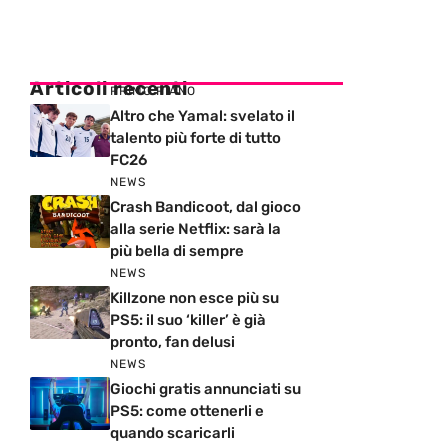
Articoli recenti
PRIMO PIANO
Altro che Yamal: svelato il
talento più forte di tutto
FC26
NEWS
Crash Bandicoot, dal gioco
alla serie Netflix: sarà la
più bella di sempre
NEWS
Killzone non esce più su
PS5: il suo ‘killer’ è già
pronto, fan delusi
NEWS
Giochi gratis annunciati su
PS5: come ottenerli e
quando scaricarli