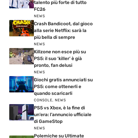
talento più forte di tutto
FC26
NEWS
Crash Bandicoot, dal gioco
alla serie Netflix: sarà la
più bella di sempre
NEWS
Killzone non esce più su
PS5: il suo ‘killer’ è già
pronto, fan delusi
NEWS
Giochi gratis annunciati su
PS5: come ottenerli e
quando scaricarli
CONSOLE
,
NEWS
PS5 vs Xbox, è la fine di
un’era: l’annuncio ufficiale
di GameStop
NEWS
Polemiche su Ultimate