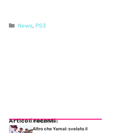
Categorie
News
,
PS3
Articoli recenti
PRIMO PIANO
Altro che Yamal: svelato il