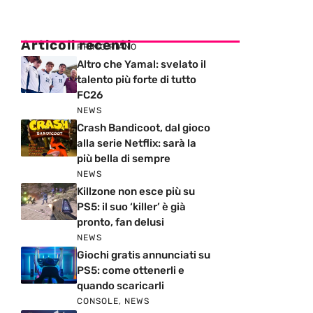
Articoli recenti
PRIMO PIANO
Altro che Yamal: svelato il
talento più forte di tutto
FC26
NEWS
Crash Bandicoot, dal gioco
alla serie Netflix: sarà la
più bella di sempre
NEWS
Killzone non esce più su
PS5: il suo ‘killer’ è già
pronto, fan delusi
NEWS
Giochi gratis annunciati su
PS5: come ottenerli e
quando scaricarli
CONSOLE
,
NEWS