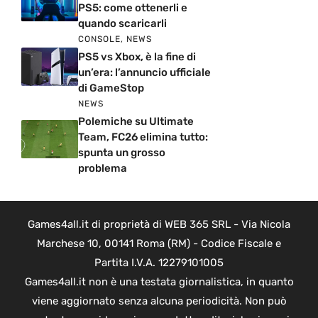
PS5: come ottenerli e
quando scaricarli
CONSOLE
,
NEWS
PS5 vs Xbox, è la fine di
un’era: l’annuncio ufficiale
di GameStop
NEWS
Polemiche su Ultimate
Team, FC26 elimina tutto:
spunta un grosso
problema
Games4all.it di proprietà di WEB 365 SRL - Via Nicola
Marchese 10, 00141 Roma (RM) - Codice Fiscale e
Partita I.V.A. 12279101005
Games4all.it non è una testata giornalistica, in quanto
viene aggiornato senza alcuna periodicità. Non può