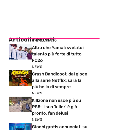
Articoli recenti
PRIMO PIANO
Altro che Yamal: svelato il
talento più forte di tutto
FC26
NEWS
Crash Bandicoot, dal gioco
alla serie Netflix: sarà la
più bella di sempre
NEWS
Killzone non esce più su
PS5: il suo ‘killer’ è già
pronto, fan delusi
NEWS
Giochi gratis annunciati su