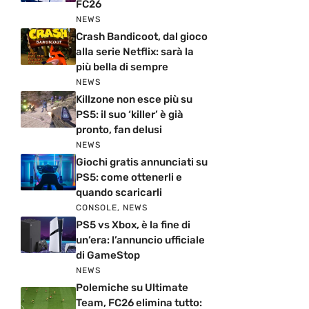
FC26
NEWS
Crash Bandicoot, dal gioco
alla serie Netflix: sarà la
più bella di sempre
NEWS
Killzone non esce più su
PS5: il suo ‘killer’ è già
pronto, fan delusi
NEWS
Giochi gratis annunciati su
PS5: come ottenerli e
quando scaricarli
CONSOLE
,
NEWS
PS5 vs Xbox, è la fine di
un’era: l’annuncio ufficiale
di GameStop
NEWS
Polemiche su Ultimate
Team, FC26 elimina tutto: