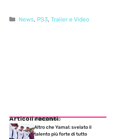
Categorie
News
,
PS3
,
Trailer e Video
Articoli recenti
PRIMO PIANO
Altro che Yamal: svelato il
talento più forte di tutto