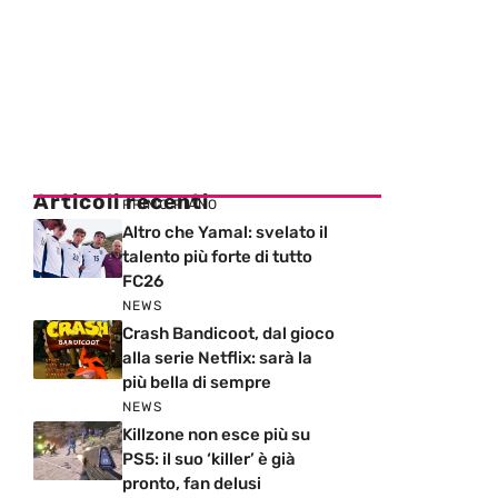
Articoli recenti
PRIMO PIANO
Altro che Yamal: svelato il
talento più forte di tutto
FC26
NEWS
Crash Bandicoot, dal gioco
alla serie Netflix: sarà la
più bella di sempre
NEWS
Killzone non esce più su
PS5: il suo ‘killer’ è già
pronto, fan delusi