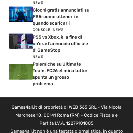
NEWS
Giochi gratis annunciati su
PS5: come ottenerli e
quando scaricarli
CONSOLE
,
NEWS
PS5 vs Xbox, è la fine di
un’era: l’annuncio ufficiale
di GameStop
NEWS
Polemiche su Ultimate
Team, FC26 elimina tutto:
spunta un grosso
problema
Games4all.it di proprietà di WEB 365 SRL - Via Nicola
Marchese 10, 00141 Roma (RM) - Codice Fiscale e
Partita I.V.A. 12279101005
Games4all.it non è una testata giornalistica, in quanto