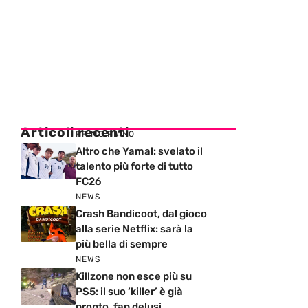
Articoli recenti
PRIMO PIANO
Altro che Yamal: svelato il
talento più forte di tutto
FC26
NEWS
Crash Bandicoot, dal gioco
alla serie Netflix: sarà la
più bella di sempre
NEWS
Killzone non esce più su
PS5: il suo ‘killer’ è già
pronto, fan delusi