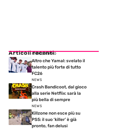
Articoli recenti
PRIMO PIANO
Altro che Yamal: svelato il
talento più forte di tutto
FC26
NEWS
Crash Bandicoot, dal gioco
alla serie Netflix: sarà la
più bella di sempre
NEWS
Killzone non esce più su
PS5: il suo ‘killer’ è già
pronto, fan delusi