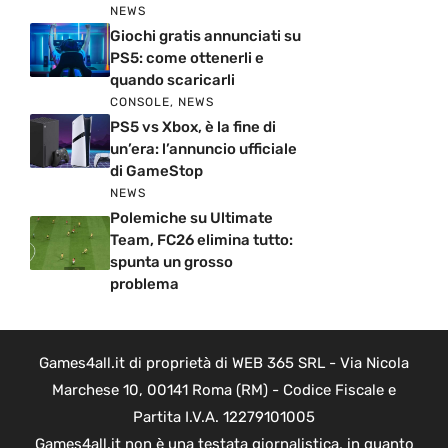
NEWS
Giochi gratis annunciati su
PS5: come ottenerli e
quando scaricarli
CONSOLE
,
NEWS
PS5 vs Xbox, è la fine di
un’era: l’annuncio ufficiale
di GameStop
NEWS
Polemiche su Ultimate
Team, FC26 elimina tutto:
spunta un grosso
problema
Games4all.it di proprietà di WEB 365 SRL - Via Nicola
Marchese 10, 00141 Roma (RM) - Codice Fiscale e
Partita I.V.A. 12279101005
Games4all.it non è una testata giornalistica, in quanto