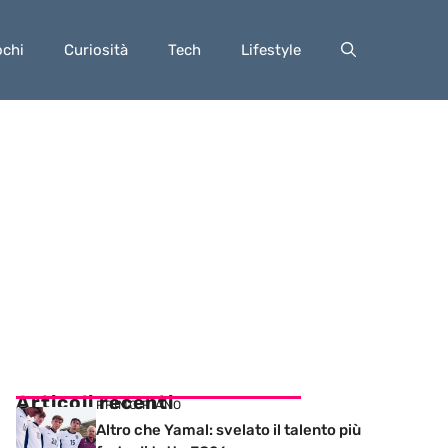
ochi
Curiosità
Tech
Lifestyle
Articoli recenti
PRIMO PIANO
Altro che Yamal: svelato il talento più