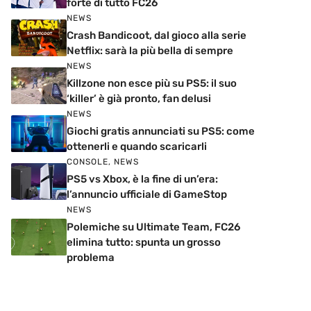
forte di tutto FC26
NEWS
Crash Bandicoot, dal gioco alla serie
Netflix: sarà la più bella di sempre
NEWS
Killzone non esce più su PS5: il suo
‘killer’ è già pronto, fan delusi
NEWS
Giochi gratis annunciati su PS5: come
ottenerli e quando scaricarli
CONSOLE
,
NEWS
PS5 vs Xbox, è la fine di un’era:
l’annuncio ufficiale di GameStop
NEWS
Polemiche su Ultimate Team, FC26
elimina tutto: spunta un grosso
problema