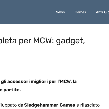
News
Games
Altri Gi
leta per MCW: gadget,
gli accessori migliori per l’MCW, la
 partite.
iluppato da
Sledgehammer
Games
e rilasciato