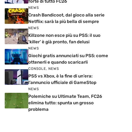
forte di tutto FC26
NEWS
Crash Bandicoot, dal gioco alla serie
Netflix: sarà la più bella di sempre
NEWS
Killzone non esce più su PS5: il suo
‘killer’ è già pronto, fan delusi
NEWS
Giochi gratis annunciati su PS5: come
ottenerli e quando scaricarli
CONSOLE
,
NEWS
PS5 vs Xbox, è la fine di un’era:
l’annuncio ufficiale di GameStop
NEWS
Polemiche su Ultimate Team, FC26
elimina tutto: spunta un grosso
problema