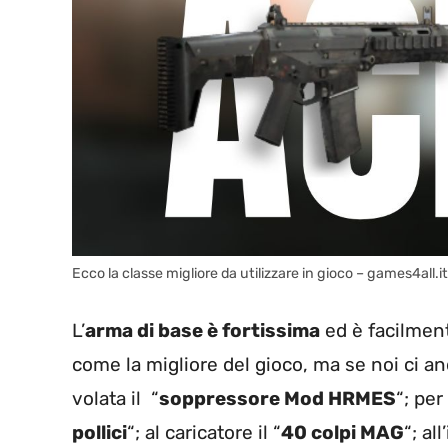
Ecco la classe migliore da utilizzare in gioco – games4all.it
L’
arma di base è fortissima
ed è facilmente
come la migliore del gioco, ma se noi ci a
volata il “
soppressore Mod HRMES
“; per
pollici
“; al caricatore il “
40 colpi MAG
“; al