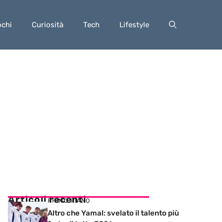
ochi
Curiosità
Tech
Lifestyle
Articoli recenti
PRIMO PIANO
Altro che Yamal: svelato il talento più