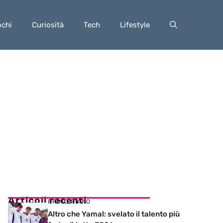
ochi
Curiosità
Tech
Lifestyle
Articoli recenti
PRIMO PIANO
Altro che Yamal: svelato il talento più