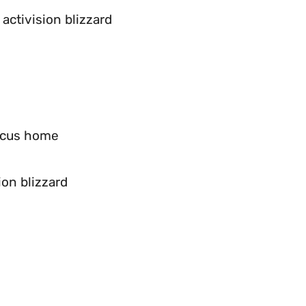
 activision blizzard
focus home
ion blizzard