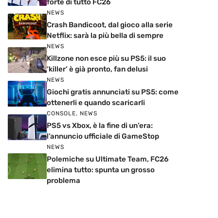
forte di tutto FC26
NEWS
Crash Bandicoot, dal gioco alla serie
Netflix: sarà la più bella di sempre
NEWS
Killzone non esce più su PS5: il suo
‘killer’ è già pronto, fan delusi
NEWS
Giochi gratis annunciati su PS5: come
ottenerli e quando scaricarli
CONSOLE
,
NEWS
PS5 vs Xbox, è la fine di un’era:
l’annuncio ufficiale di GameStop
NEWS
Polemiche su Ultimate Team, FC26
elimina tutto: spunta un grosso
problema